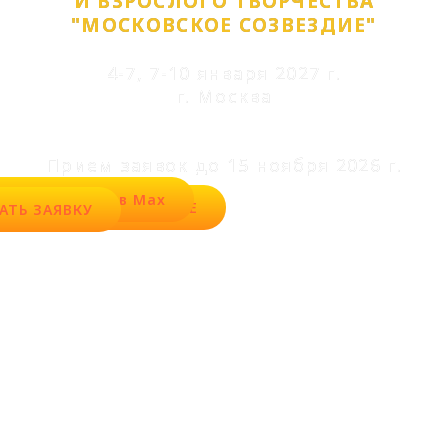
И ВЗРОСЛОГО ТВОРЧЕСТВА
"МОСКОВСКОЕ СОЗВЕЗДИЕ"
4-7, 7-10 января 2027 г.
г. Москва
Прием заявок до 15 ноября 2026 г.
АДАТЬ ВОПРОС в Max
СКАЧАТЬ ПОЛОЖЕНИЕ
АТЬ ЗАЯВКУ