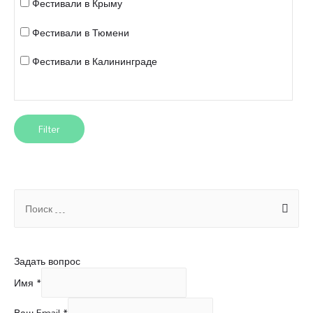
Фестивали в Крыму
Фестивали в Тюмени
Фестивали в Калининграде
S
e
a
r
c
Задать вопрос
h
f
Имя
*
o
r